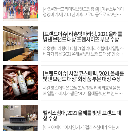
[사진=한국프리미엄브랜드진흥원] [이뉴스투데이
정영미 기자] 2021년 이후 코로나 등으로 약 2년간
연기되며 많은 이들이 기다려 온 우리나라 최초의
여성 임금이자 신라의 27대 왕인 선덕여왕의 업적을
널리 알리고, 그 면모를 본받기 위한 취지로 개최된
[브랜드이슈] 라홍방마라탕, 2021 올해를
'선덕여왕 선발대회'가 2024년 새로운 막을 열었다.
빛낸 브랜드 대상 프랜차이즈 부분 수상
전 연령이 참가할 수 있는 신라 전통의 미를 알리는
'2024 선덕여왕 선발대회'는 공식 홈페이지를 통해
라홍방마라탕이 12월 21일 리베라호텔에서 열릴 소
참가 신청이 가능하다. 선덕여왕 선발대회의 참가
비자가 뽑은 '2021 올해를 빛낸 브랜드 대상' 인증식
부문으로는 ▲20세~29세 남녀가 출전하는 ‘선덕’ 부
에서 프랜차이즈(마라탕전문점) 부문 대상을 수상
문, ▲19세 이하 남녀가 출전하는 날아 오르다라는
할 예정이라고 밝혔다. 라홍방마라탕은 2020년 11
뜻의 ‘나르샤’ 부문, ▲30세~45세 남녀가 출전하는
월 가맹사업을 처음 시작한 이후로 1년 만에 50여개
[브랜드이슈] 샤갈 코스메틱, '2021 올해를
꽃이나 열매 따위가 잘게 모여 달려있는 덩어리라는
의 가맹점 계약을 하며 경쟁이 치열한 중식 외식시
빛낸 브랜드 대상' 화장품 부문 대상 수상
뜻의 ‘송아리’ 부문, ▲46세 이상의 남녀가 출전하는
장에서 높은 성장세를 보이고 있다. 라홍에프앤비
빈틈없이 아주 여무진 사람이라는 뜻의 ‘모도리’ 부
는 ‘가맹점과 본사는 상생관계’라는 신념아래 고객
샤갈 코스메틱은 12월 21일 청담 리베라호텔을 통
문이 있다. 대한민국 국적을 가진 모든 연령이 참여
과 가맹점의 만족을 최우선으로 하며 본사차원의 적
해 열릴 소비자가 뽑은 ‘2021 올해를 빛낸 브랜드 대
가능하고 키/지역/성별에 상관 없이 한복이 잘 어울
극적인 마케팅 지원, 체계적이고 전문적인 운영 컨
상’ 인증식에서 화장품(안티에이징 화장품) 부문 대
리며 한복을 사랑하는 여성은 누구나 참가가 가능하
설팅 등 가맹점주의 매출향상을 위한 여러 정책을
상을 수상할 예정이라고 밝혔다.‘샤갈 코스메틱’은
다. 대회 관계자는 오는 3월 21일 예선 면접을 진행한
잇따라 선보이고 있다는 것이 관계자의 설명이다.
바이오 화장품 연구소를 통해 피부과학에 기초한 기
펠리스침대, 2021 올해를 빛낸 브랜드 대
다고 밝혔으며, 예선 면접 합격자들은 5월 3일 서울
라홍에프앤비의 장승아 대표는 “마라탕 브랜드로
술력을 바탕으로 탄생한 스킨케어 전문 브랜드다.
상 수상
그랜드 워커힐 호텔에서 대망의 최종 결선 무대에
‘2021 올해를 빛낸 브랜드 대상’의 선택을 받아 수상
피부임상실험을 통해 ‘안티에이징(피부노화완화)’
오르게 된다. 대회 각 부문 수상자는 대회 최종 본선
하게 돼 영광스럽다”라며 “라홍방마라탕을 사랑해
기능을 인정받았으며, 주로 피부 노화에 고민이 많
[아시아에이=이시영 기자] 펠리스침대가 오는 21